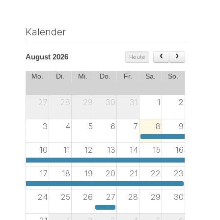
Kalender
August 2026
Heute
Mo.
Di.
Mi.
Do.
Fr.
Sa.
So.
27
28
29
30
31
1
2
3
4
5
6
7
8
9
Thomas Wechs Preis 2025
10
11
12
13
14
15
16
Thomas Wechs Preis 2025
17
18
19
20
21
22
23
Thomas Wechs Preis 2025
24
25
26
27
28
29
30
Vorträge super circle Kaufbeuren:Lucas Muñoz Muñoz