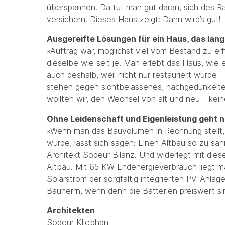
überspannen. Da tut man gut daran, sich des R
versichern. Dieses Haus zeigt: Dann wird’s gut!
Ausgereifte Lösungen für ein Haus, das lange
»Auftrag war, möglichst viel vom Bestand zu er
dieselbe wie seit je. Man erlebt das Haus, wie 
auch deshalb, weil nicht nur restauriert wurde
stehen gegen sichtbelassenes, nachgedunkeltes
wollten wir, den Wechsel von alt und neu – kei
Ohne Leidenschaft und Eigenleistung geht n
»Wenn man das Bauvolumen in Rechnung stellt
würde, lässt sich sagen: Einen Altbau so zu san
Architekt Sodeur Bilanz. Und widerlegt mit di
Altbau. Mit 65 KW Endenergieverbrauch liegt m
Solarstrom der sorgfältig integrierten PV-Anlag
Bauherrn, wenn denn die Batterien preiswert si
Architekten
Sodeur Kliebhan