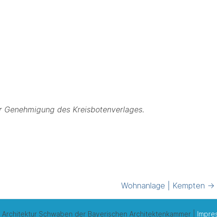
er Genehmigung des Kreisbotenverlages.
Wohnanlage | Kempten
→
 Architektur Schwaben der Bayerischen Architektenkammer |
Impre