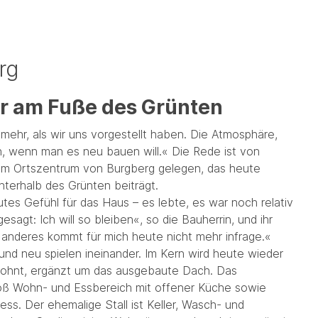
rg
r am Fuße des Grünten
 mehr, als wir uns vorgestellt haben. Die Atmosphäre,
in, wenn man es neu bauen will.« Die Rede ist von
im Ortszentrum von Burgberg gelegen, das heute
nterhalb des Grünten beiträgt.
tes Gefühl für das Haus – es lebte, es war noch relativ
sagt: Ich will so bleiben«, so die Bauherrin, und ihr
anderes kommt für mich heute nicht mehr infrage.«
und neu spielen ineinander. Im Kern wird heute wieder
ohnt, ergänzt um das ausgebaute Dach. Das
oß Wohn- und Essbereich mit offener Küche sowie
ss. Der ehemalige Stall ist Keller, Wasch- und