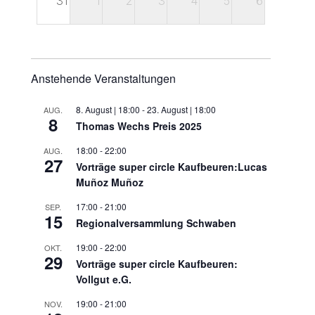
31
1
2
3
4
5
6
Anstehende Veranstaltungen
8. August | 18:00
-
23. August | 18:00
AUG.
8
Thomas Wechs Preis 2025
18:00
-
22:00
AUG.
27
Vorträge super circle Kaufbeuren:Lucas
Muñoz Muñoz
17:00
-
21:00
SEP.
15
Regionalversammlung Schwaben
19:00
-
22:00
OKT.
29
Vorträge super circle Kaufbeuren:
Vollgut e.G.
19:00
-
21:00
NOV.