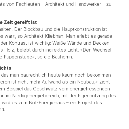
ats von Fachleuten – Architekt und Handwerker – zu
 Zeit gereift ist
halten. Der Blockbau und die Hauptkonstruktion ist
es war«, so Architekt Kliebhan. Man erlebt es gerade
 – der Kontrast ist wichtig: Weiße Wände und Decken
 Holz, belebt durch indirektes Licht. »Den Wechsel
ne Puppenstube«, so die Bauherrin.
ichts
, das man baurechtlich heute kaum noch bekommen
ieren ist nicht mehr Aufwand als ein Neubau,« zieht
esem Beispiel das Geschwätz vom energiefressenden
an im Niedrigenergiebereich, mit der Eigennutzung des
e wird es zum Null-Energiehaus – ein Projekt des
nd.