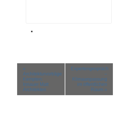
Veranstaltung-
«
Expertengespräch
Navigation
Architekturvorträge
–
Kempten:
Klimaanpassung
Innauer Matt
im öffentlichen
Architekten
Raum
»