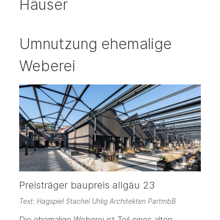
Häuser
Umnutzung ehemalige
Weberei
Preisträger baupreis allgäu 23
Text: Hagspiel Stachel Uhlig Architekten PartmbB
Die ehemalige Weberei ist Teil eines alten