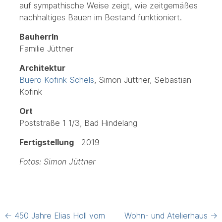
auf sympathische Weise zeigt, wie zeitgemäßes
nachhaltiges Bauen im Bestand funktioniert.
BauherrIn
Familie Jüttner
Architektur
Buero Kofink Schels
, Simon Jüttner, Sebastian
Kofink
Ort
Poststraße 1 1/3, Bad Hindelang
Fertigstellung
2019
Fotos: Simon Jüttner
Post
←
450 Jahre Elias Holl vom
Wohn- und Atelierhaus
→