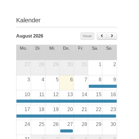
Kalender
August 2026
Heute
Mo.
Di.
Mi.
Do.
Fr.
Sa.
So.
27
28
29
30
31
1
2
3
4
5
6
7
8
9
Thomas Wechs Preis 2025
10
11
12
13
14
15
16
Thomas Wechs Preis 2025
17
18
19
20
21
22
23
Thomas Wechs Preis 2025
24
25
26
27
28
29
30
Vorträge super circle Kaufbeuren:Lucas Muñoz Muñoz