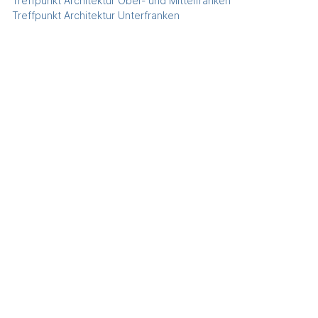
Treffpunkt Architektur Ober- und Mittelfranken
Treffpunkt Architektur Unterfranken