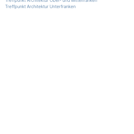
Treffpunkt Architektur Ober- und Mittelfranken
Treffpunkt Architektur Unterfranken