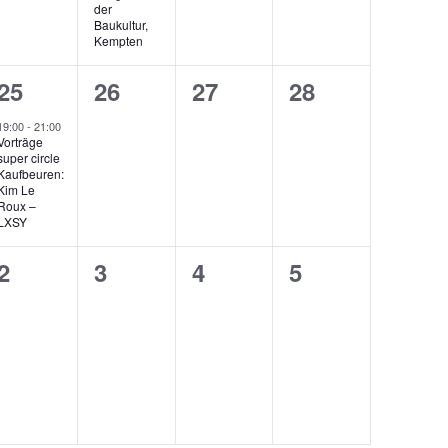
der
Baukultur,
Kempten
1
0
0
0
25
26
27
28
ltungen,
Veranstaltung,
Veranstaltungen,
Veranstaltungen,
Veranstaltung
19:00
-
21:00
Vorträge
super circle
Kaufbeuren:
Kim Le
Roux –
LXSY
0
0
0
0
2
3
4
5
ltungen,
Veranstaltungen,
Veranstaltungen,
Veranstaltungen,
Veranstaltung