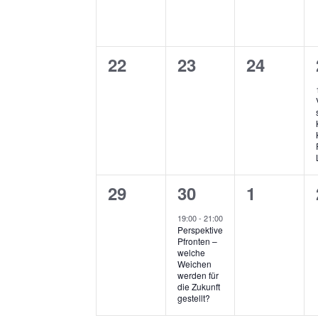
0
0
0
22
23
24
Veranstaltungen,
Veranstaltungen,
Veransta
0
1
0
29
30
1
Veranstaltungen,
Veranstaltung,
Veransta
19:00
-
21:00
Perspektive
Pfronten –
welche
Weichen
werden für
die Zukunft
gestellt?