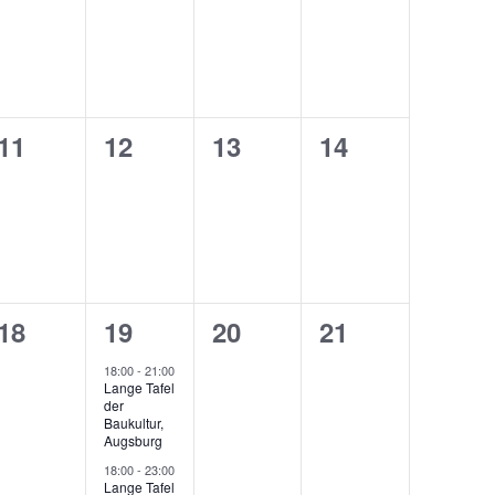
0
0
0
0
11
12
13
14
ltungen,
Veranstaltungen,
Veranstaltungen,
Veranstaltungen,
Veranstaltung
0
2
0
0
18
19
20
21
ltungen,
Veranstaltungen,
Veranstaltungen,
Veranstaltungen,
Veranstaltung
18:00
-
21:00
Lange Tafel
der
Baukultur,
Augsburg
18:00
-
23:00
Lange Tafel