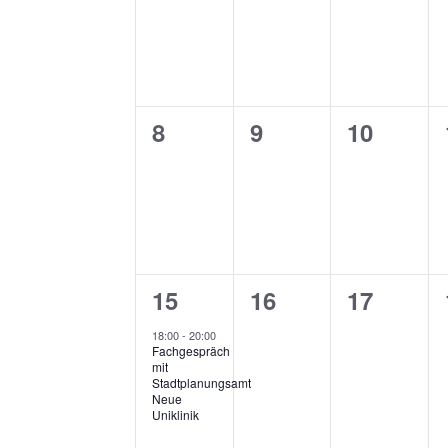
0
0
0
8
9
10
Veranstaltungen,
Veranstaltungen,
Veransta
1
0
0
15
16
17
Veranstaltung,
Veranstaltungen,
Veransta
18:00
-
20:00
Fachgespräch
mit
Stadtplanungsamt
Neue
Uniklinik