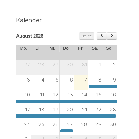
Kalender
August 2026
Heute
Mo.
Di.
Mi.
Do.
Fr.
Sa.
So.
27
28
29
30
31
1
2
3
4
5
6
7
8
9
Thomas Wechs Preis 2025
10
11
12
13
14
15
16
Thomas Wechs Preis 2025
17
18
19
20
21
22
23
Thomas Wechs Preis 2025
24
25
26
27
28
29
30
Vorträge super circle Kaufbeuren:Lucas Muñoz Muñoz